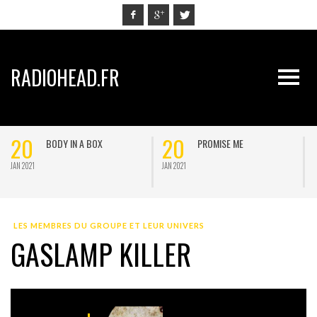
RADIOHEAD.FR
20
20
BODY IN A BOX
PROMISE ME
JAN 2021
JAN 2021
J
LES MEMBRES DU GROUPE ET LEUR UNIVERS
GASLAMP KILLER