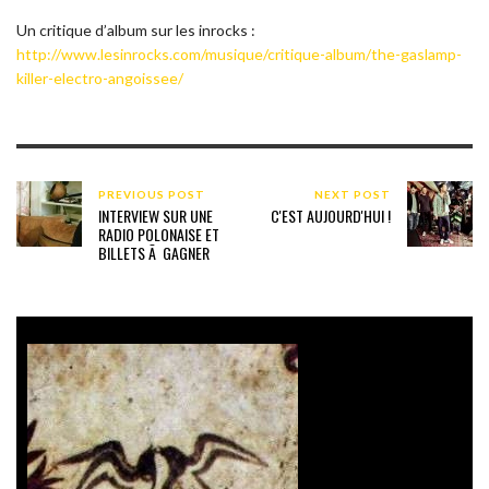
Un critique d’album sur les inrocks :
http://www.lesinrocks.com/musique/critique-album/the-gaslamp-
killer-electro-angoissee/
PREVIOUS POST
NEXT POST
INTERVIEW SUR UNE
C'EST AUJOURD'HUI !
RADIO POLONAISE ET
BILLETS Ã GAGNER