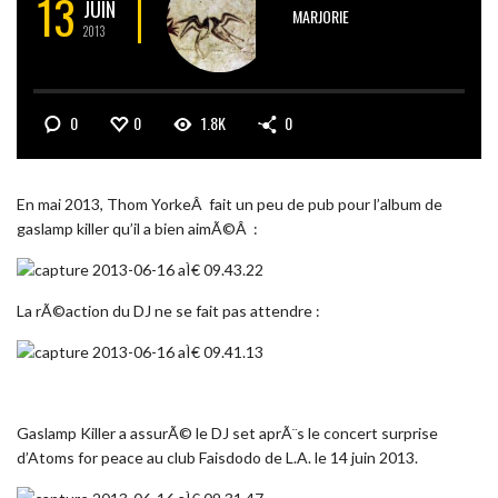
13
JUIN
MARJORIE
2013
0
0
1.8K
0
En mai 2013, Thom YorkeÂ fait un peu de pub pour l’album de
gaslamp killer qu’il a bien aimÃ©Â :
La rÃ©action du DJ ne se fait pas attendre :
Gaslamp Killer a assurÃ© le DJ set aprÃ¨s le concert surprise
d’Atoms for peace au club Faisdodo de L.A. le 14 juin 2013.