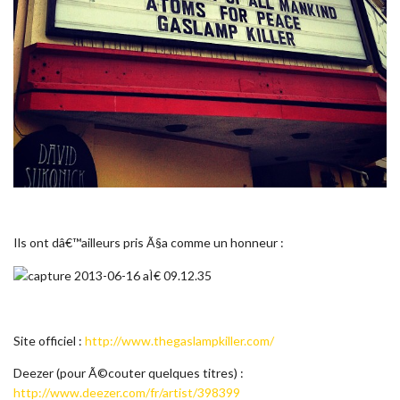
Ils ont dâ€™ailleurs pris Ã§a comme un honneur :
Site officiel :
http://www.thegaslampkiller.com/
Deezer (pour Ã©couter quelques titres) :
http://www.deezer.com/fr/artist/398399