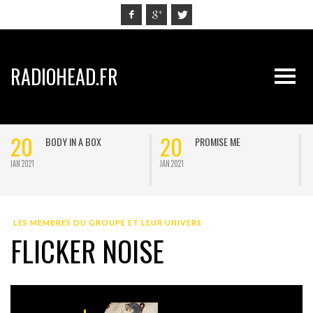
RADIOHEAD.FR
20
20
BODY IN A BOX
PROMISE ME
JAN 2021
JAN 2021
J
LES MEMBRES DU GROUPE ET LEUR UNIVERS
FLICKER NOISE