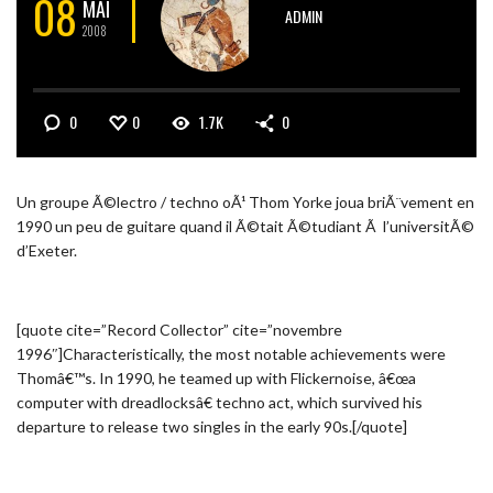
08
MAI
ADMIN
2008
0
0
1.7K
0
Un groupe Ã©lectro / techno oÃ¹ Thom Yorke joua briÃ¨vement en
1990 un peu de guitare quand il Ã©tait Ã©tudiant Ã l’universitÃ©
d’Exeter.
[quote cite=”Record Collector” cite=”novembre
1996″]Characteristically, the most notable achievements were
Thomâ€™s. In 1990, he teamed up with Flickernoise, â€œa
computer with dreadlocksâ€ techno act, which survived his
departure to release two singles in the early 90s.[/quote]