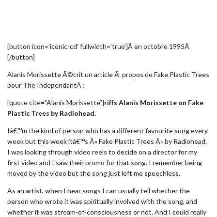
[button icon=’iconic-cd’ fullwidth=’true’]Â en octobre 1995Â
[/button]
Alanis Morissette Ã©crit un article Ã propos de Fake Plastic Trees
pour The IndependantÂ :
[quote cite=”Alanis Morissette”]
riffs Alanis Morissette on Fake
Plastic Trees by Radiohead.
Iâ€™m the kind of person who has a different favourite song every
week but this week itâ€™s Â« Fake Plastic Trees Â» by Radiohead.
I was looking through video reels to decide on a director for my
first video and I saw their promo for that song. I remember being
moved by the video but the song just left me speechless.
As an artist, when I hear songs I can usually tell whether the
person who wrote it was spiritually involved with the song, and
whether it was stream-of-consciousness or not. And I could really