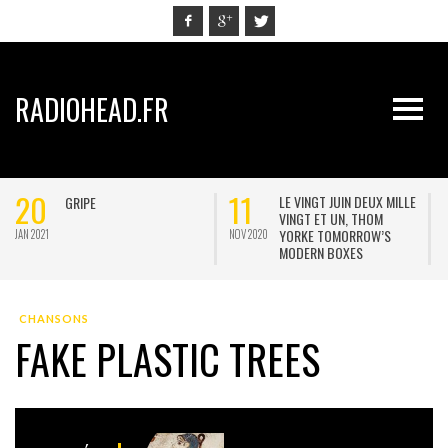
RADIOHEAD.FR
20
11
LE VINGT JUIN DEUX MILLE
GRIPE
VINGT ET UN, THOM
YORKE TOMORROW’S
JAN 2021
NOV 2020
M
MODERN BOXES
CHANSONS
FAKE PLASTIC TREES