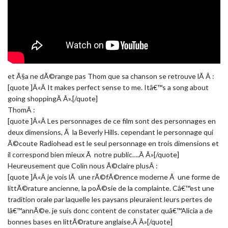
et Ã§a ne dÃ©range pas Thom que sa chanson se retrouve lÃ Â :
[quote ]Â«Â It makes perfect sense to me. Itâ€™s a song about
going shoppingÂ Â».[/quote]
ThomÂ :
[quote ]Â«Â Les personnages de ce film sont des personnages en
deux dimensions, Ã la Beverly Hills. cependant le personnage qui
Ã©coute Radiohead est le seul personnage en trois dimensions et
il correspond bien mieux Ã notre public….Â Â»[/quote]
Heureusement que Colin nous Ã©claire plusÂ :
[quote ]Â«Â je vois lÃ une rÃ©fÃ©rence moderne Ã une forme de
littÃ©rature ancienne, la poÃ©sie de la complainte. Câ€™est une
tradition orale par laquelle les paysans pleuraient leurs pertes de
lâ€™annÃ©e. je suis donc content de constater quâ€™Alicia a de
bonnes bases en littÃ©rature anglaise.Â Â»[/quote]