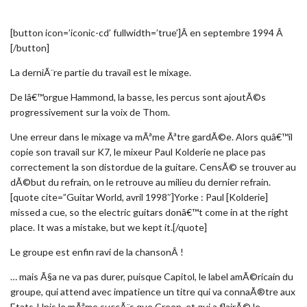
[button icon=’iconic-cd’ fullwidth=’true’]Â en septembre 1994 Â
[/button]
La derniÃ¨re partie du travail est le mixage.
De lâ€™orgue Hammond, la basse, les percus sont ajoutÃ©s
progressivement sur la voix de Thom.
Une erreur dans le mixage va mÃªme Ãªtre gardÃ©e. Alors quâ€™il
copie son travail sur K7, le mixeur Paul Kolderie ne place pas
correctement la son distordue de la guitare. CensÃ© se trouver au
dÃ©but du refrain, on le retrouve au milieu du dernier refrain.
[quote cite=”Guitar World, avril 1998″]Yorke : Paul [Kolderie]
missed a cue, so the electric guitars donâ€™t come in at the right
place. It was a mistake, but we kept it.[/quote]
Le groupe est enfin ravi de la chansonÂ !
… mais Ã§a ne va pas durer, puisque Capitol, le label amÃ©ricain du
groupe, qui attend avec impatience un titre qui va connaÃ®tre aux
Etats-Unis le mÃªme succÃ¨s que Creep, et qui a flairÃ© le