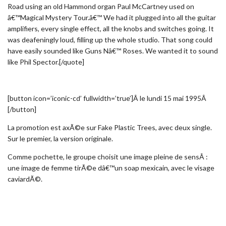
Road using an old Hammond organ Paul McCartney used on
â€™Magical Mystery Tour.â€™ We had it plugged into all the guitar
amplifiers, every single effect, all the knobs and switches going. It
was deafeningly loud, filling up the whole studio. That song could
have easily sounded like Guns Nâ€™ Roses. We wanted it to sound
like Phil Spector.[/quote]
[button icon=’iconic-cd’ fullwidth=’true’]Â le lundi 15 mai 1995Â
[/button]
La promotion est axÃ©e sur Fake Plastic Trees, avec deux single.
Sur le premier, la version originale.
Comme pochette, le groupe choisit une image pleine de sensÂ :
une image de femme tirÃ©e dâ€™un soap mexicain, avec le visage
caviardÃ©.