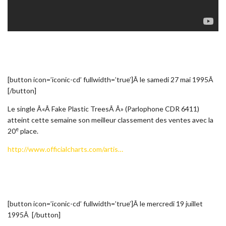
[button icon=’iconic-cd’ fullwidth=’true’]Â le samedi 27 mai 1995Â
[/button]
Le single Â«Â Fake Plastic TreesÂ Â» (Parlophone CDR 6411)
atteint cette semaine son meilleur classement des ventes avec la
e
20
place.
http://www.officialcharts.com/artis…
[button icon=’iconic-cd’ fullwidth=’true’]Â le mercredi 19 juillet
1995Â [/button]