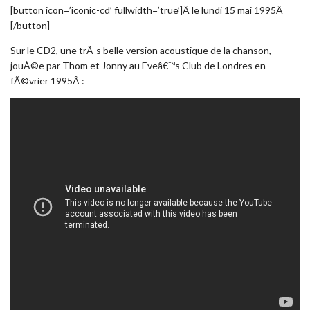
[button icon=’iconic-cd’ fullwidth=’true’]Â le lundi 15 mai 1995Â
[/button]
Sur le CD2, une trÃ¨s belle version acoustique de la chanson,
jouÃ©e par Thom et Jonny au Eveâ€™s Club de Londres en
fÃ©vrier 1995Â :