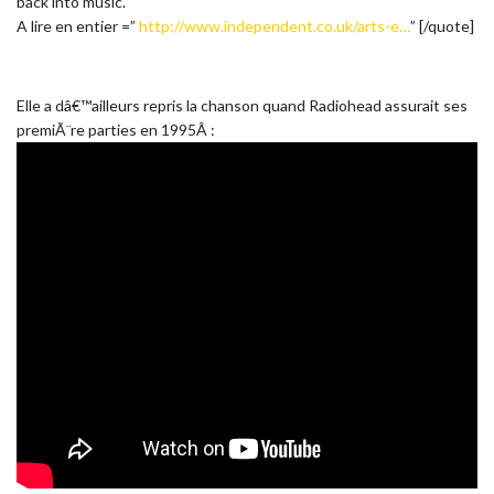
back into music.
A lire en entier =”
http://www.independent.co.uk/arts-e…
” [/quote]
Elle a dâ€™ailleurs repris la chanson quand Radiohead assurait ses
premiÃ¨re parties en 1995Â :