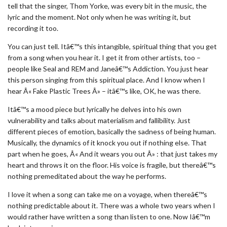
tell that the singer, Thom Yorke, was every bit in the music, the
lyric and the moment. Not only when he was writing it, but
recording it too.
You can just tell. Itâ€™s this intangible, spiritual thing that you get
from a song when you hear it. I get it from other artists, too –
people like Seal and REM and Janeâ€™s Addiction. You just hear
this person singing from this spiritual place. And I know when I
hear Â« Fake Plastic Trees Â» – itâ€™s like, OK, he was there.
Itâ€™s a mood piece but lyrically he delves into his own
vulnerability and talks about materialism and fallibility. Just
different pieces of emotion, basically the sadness of being human.
Musically, the dynamics of it knock you out if nothing else. That
part when he goes, Â« And it wears you out Â» : that just takes my
heart and throws it on the floor. His voice is fragile, but thereâ€™s
nothing premeditated about the way he performs.
I love it when a song can take me on a voyage, when thereâ€™s
nothing predictable about it. There was a whole two years when I
would rather have written a song than listen to one. Now Iâ€™m