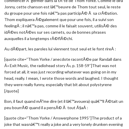
commencer Ã germer dans la tÃªte de Thom Yorke. Comme le dira
Jonny, cette chanson est lâ€™oeuvre de Thom tout seul, le reste
du groupe pour une fois nâ€™a pas participÃ© Ã sa crÃ©ation.
Thom expliquera Ã©galement que pour une fois, il a suivi son
feelingÂ ; il nâ€™a pas, comme il le faisait souvent, utilisÃ© des
idÃ©es notÃ©es sur ses carnets, ou de bonnes phrases
auxquelles il a longtemps rÃ©flÃ©chi.
Au dÃ©part, les paroles lui viennent tout seul et le font rireÂ :
[quote cite=”Thom Yorke / anecdote racontÃ©e par Randall dans
Â« Exit Music, the radiohead story Â», p. 158-59″]That was not
forced at all, it was just recording whatever was going on in my
head, really. I mean, I wrote those words and laughed. I thought
they were really funny, especially that bit about polystyrene
[/quote]
Bon, il faut quand mÃªme dire (et il lâ€™avouera) quâ€™il Ã©tait un
peu bourrÃ© quand il a pensÃ© Ã tout Ã§aÂ :
[quote cite=”Thom Yorke / Answerphone 1995″]The product of a
joke that wasnâ€™t really a joke and a very lonely drunken evening