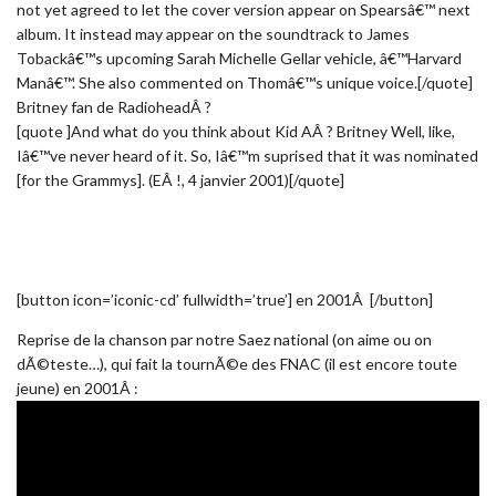
not yet agreed to let the cover version appear on Spearsâ€™ next
album. It instead may appear on the soundtrack to James
Tobackâ€™s upcoming Sarah Michelle Gellar vehicle, â€™Harvard
Manâ€™. She also commented on Thomâ€™s unique voice.[/quote]
Britney fan de RadioheadÂ ?
[quote ]And what do you think about Kid AÂ ? Britney Well, like,
Iâ€™ve never heard of it. So, Iâ€™m suprised that it was nominated
[for the Grammys]. (EÂ !, 4 janvier 2001)[/quote]
[button icon=’iconic-cd’ fullwidth=’true’] en 2001Â [/button]
Reprise de la chanson par notre Saez national (on aime ou on
dÃ©teste…), qui fait la tournÃ©e des FNAC (il est encore toute
jeune) en 2001Â :