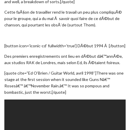
and well, a breakdown of sorts.[/quote]
Cette faÃ§on de travailler rend le travail un peu plus compliquÃ©
pour le groupe, qui a du mal Ã savoir quoi faire de ce dÃ©but de
chanson, qui pourtant les obsÃ¨de (surtout Thom).
[button icon=’iconic-cd’ fullwidth=’true’] DÃ©but 1994 Â [/button]
Des premiers enregistrements ont lieu en dÃ©but dâ€™annÃ©e,
aux studios RAK de Londres, mais selon Ed, ils Ã©taient foireux.
[quote cite=”Ed O’Brien / Guitar World, avril 1998″]There was one
stage at the first session when it sounded like Guns Nâ€™
Rosesâ€™ â€™November Rain.â€™ It was so pompous and
bombastic, just the worst.[/quote]