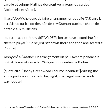
Lavelle et Johnny Mathias devaient venir jouer les cordes
(violoncelle et violon).
Il se dÃ©pÃ¨che donc de faire un arrangement et dâ€™Ã©crire la
partition pour les cordes, afin de prÃ©senter quelque chose de
potable aux musiciens.
[quote ]I said to Jonny, â€™Weâ€™d better have something for
them to playâ€™. So he just sat down there and then and scored it.
[/quote]
Jonny crÃ©Ã© alors un arrangement un peu sombre pendant la
nuit, Ã la maniÃ¨re de lâ€™Adagio pour cordes de Barber.
[quote cite=”Jonny Greenwood / source inconnue”]Writing the
string parts was my studio highlight, in a megalomaniac kinda
way[/quote]
[button icon=’iconic-cd’ fullwidth=’true’]Â en septembre 1994Â