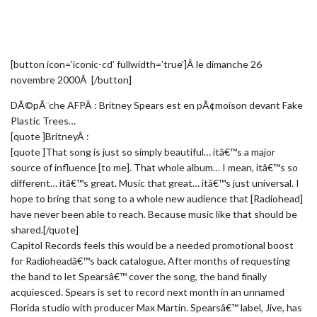
[button icon=’iconic-cd’ fullwidth=’true’]Â le dimanche 26
novembre 2000Â [/button]
DÃ©pÃ¨che AFPÂ : Britney Spears est en pÃ¢moison devant Fake
Plastic Trees…
[quote ]BritneyÂ :
[quote ]That song is just so simply beautiful… itâ€™s a major
source of influence [to me]. That whole album… I mean, itâ€™s so
different… itâ€™s great. Music that great… itâ€™s just universal. I
hope to bring that song to a whole new audience that [Radiohead]
have never been able to reach. Because music like that should be
shared.[/quote]
Capitol Records feels this would be a needed promotional boost
for Radioheadâ€™s back catalogue. After months of requesting
the band to let Spearsâ€™ cover the song, the band finally
acquiesced. Spears is set to record next month in an unnamed
Florida studio with producer Max Martin. Spearsâ€™ label, Jive, has