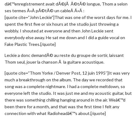
dâ€™enregistrement avait dÃ©jÃ Ã©tÃ© longue, Thom a selon
ses termes Â«Â pÃ©tÃ© un cableÂ Â»Â :
[quote cite=”John Leckie”]That was one of the worst days for me. I
spent the first five or six hours at the studio just throwing a
wobbly. I shouted at everyone and then John Leckie sent
everybody else away. He sat me down and I did a guide vocal on
Fake Plastic Trees.[/quote]
Leckie a donc demandÃ© au reste du groupe de sortir, laissant
Thom seul, jouer la chanson Ã la guitare acoustique.
[quote cite=”Thom Yorke / Denver Post, 12 juin 1995″]It was very
much a breakthrough on the album. The day we recorded that
song was a complete nightmare. I had a complete meltdown, so
everyone left the studio. It was just me and my acoustic guitar, but
there was something chilling hanging around in the air. Weâ€™d
been there for a month, and that was the first time I felt any
connection with what Radioheadâ€™s about.[/quote]