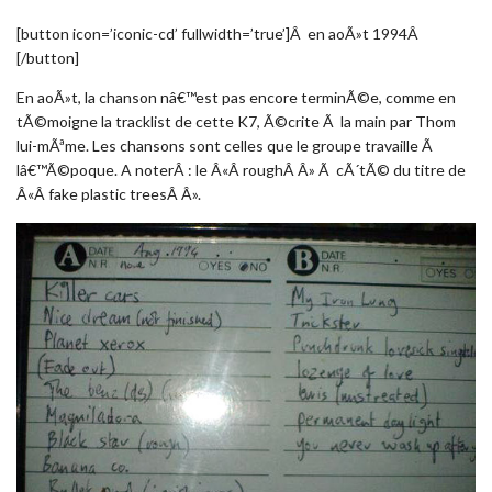
[button icon=’iconic-cd’ fullwidth=’true’]Â en aoÃ»t 1994Â
[/button]
En aoÃ»t, la chanson nâ€™est pas encore terminÃ©e, comme en
tÃ©moigne la tracklist de cette K7, Ã©crite Ã la main par Thom
lui-mÃªme. Les chansons sont celles que le groupe travaille Ã
lâ€™Ã©poque. A noterÂ : le Â«Â roughÂ Â» Ã cÃ´tÃ© du titre de
Â«Â fake plastic treesÂ Â».