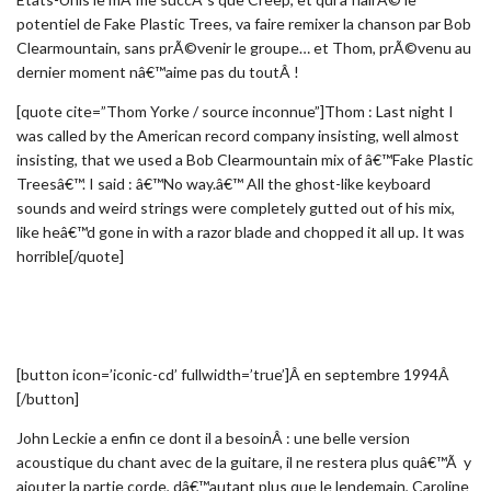
potentiel de Fake Plastic Trees, va faire remixer la chanson par Bob
Clearmountain, sans prÃ©venir le groupe… et Thom, prÃ©venu au
dernier moment nâ€™aime pas du toutÂ !
[quote cite=”Thom Yorke / source inconnue”]Thom : Last night I
was called by the American record company insisting, well almost
insisting, that we used a Bob Clearmountain mix of â€™Fake Plastic
Treesâ€™. I said : â€™No way.â€™ All the ghost-like keyboard
sounds and weird strings were completely gutted out of his mix,
like heâ€™d gone in with a razor blade and chopped it all up. It was
horrible[/quote]
[button icon=’iconic-cd’ fullwidth=’true’]Â en septembre 1994Â
[/button]
John Leckie a enfin ce dont il a besoinÂ : une belle version
acoustique du chant avec de la guitare, il ne restera plus quâ€™Ã y
ajouter la partie corde, dâ€™autant plus que le lendemain, Caroline