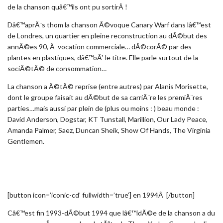
de la chanson quâ€™ils ont pu sortirÂ !
Dâ€™aprÃ¨s thom la chanson Ã©voque Canary Warf dans lâ€™est
de Londres, un quartier en pleine reconstruction au dÃ©but des
annÃ©es 90, Ã vocation commerciale… dÃ©corÃ© par des
plantes en plastiques, dâ€™oÃ¹ le titre. Elle parle surtout de la
sociÃ©tÃ© de consommation…
La chanson a Ã©tÃ© reprise (entre autres) par Alanis Morisette,
dont le groupe faisait au dÃ©but de sa carriÃ¨re les premiÃ¨res
parties…mais aussi par plein de (plus ou moins : ) beau monde :
David Anderson, Dogstar, KT Tunstall, Marillion, Our Lady Peace,
Amanda Palmer, Saez, Duncan Sheik, Show Of Hands, The Virginia
Gentlemen.
[button icon=’iconic-cd’ fullwidth=’true’] en 1994Â [/button]
Câ€™est fin 1993-dÃ©but 1994 que lâ€™idÃ©e de la chanson a du