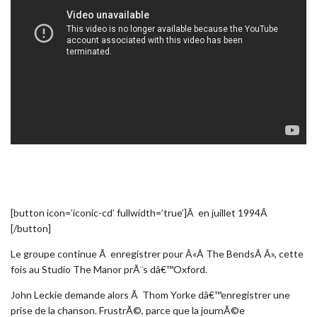
[button icon=’iconic-cd’ fullwidth=’true’]Â en juillet 1994Â
[/button]
Le groupe continue Ã enregistrer pour Â«Â The BendsÂ Â», cette
fois au Studio The Manor prÃ¨s dâ€™Oxford.
John Leckie demande alors Ã Thom Yorke dâ€™enregistrer une
prise de la chanson. FrustrÃ©, parce que la journÃ©e