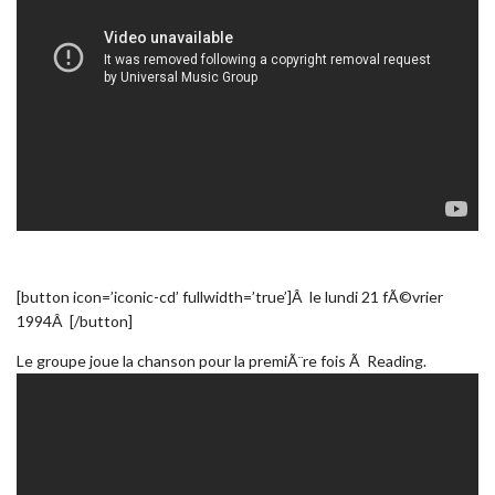
[button icon=’iconic-cd’ fullwidth=’true’]Â le lundi 21 fÃ©vrier
1994Â [/button]
Le groupe joue la chanson pour la premiÃ¨re fois Ã Reading.