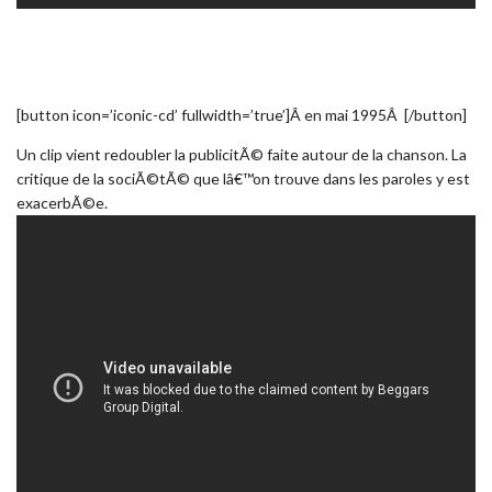
[button icon=’iconic-cd’ fullwidth=’true’]Â en mai 1995Â [/button]
Un clip vient redoubler la publicitÃ© faite autour de la chanson. La
critique de la sociÃ©tÃ© que lâ€™on trouve dans les paroles y est
exacerbÃ©e.