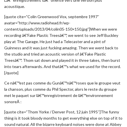
Lâ€™enregistrement sâ€™oriente vers une version plus
acoustique.
[quote cite=”Colin Greenwood Vox, septembre 1997″
avatar=”http://www.radiohead.fr/wp-
content/uploads/2013/04/colin05-150×150.jpg”]When we were
recording â€˜Fake Plastic Treesâ€™, we went to see Jeff Buckley
play at The Garage. He just had a Telecaster and a pint of
Guinness and it was just fucking amazing. Then we went back to
the studio and tried an acoustic version of â€˜Fake Plastic
Treesâ€™. Thom sat down and played it in three takes, then burst
into tears afterwards. And thatâ€™s what we used for the record.
[/quote]
Ce nâ€™est pas comme du Gunâ€™nâ€™roses que le groupe veut
la chanson, plus comme du Phil Spector, alors le reste du groupe
met le paquet sur lâ€™enregistrement de lâ€™environnement
sonoreÂ :
[quote cite=”Thom Yorke / Denver Post, 12 juin 1995″]The funny
thing is it took bloody months to get everything else on top of it to
sound natural. All the bizarre keyboard noises were done at Abbey