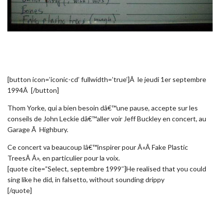
[button icon=’iconic-cd’ fullwidth=’true’]Â le jeudi 1er septembre
1994Â [/button]
Thom Yorke, qui a bien besoin dâ€™une pause, accepte sur les
conseils de John Leckie dâ€™aller voir Jeff Buckley en concert, au
Garage Ã Highbury.
Ce concert va beaucoup lâ€™inspirer pour Â«Â Fake Plastic
TreesÂ Â», en particulier pour la voix.
[quote cite=”Select, septembre 1999″]He realised that you could
sing like he did, in falsetto, without sounding drippy
[/quote]