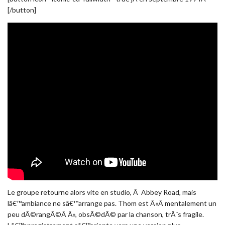
[/button]
Le groupe retourne alors vite en studio, Ã Abbey Road, mais
lâ€™ambiance ne sâ€™arrange pas. Thom est Â«Â mentalement un
peu dÃ©rangÃ©Â Â», obsÃ©dÃ© par la chanson, trÃ¨s fragile.