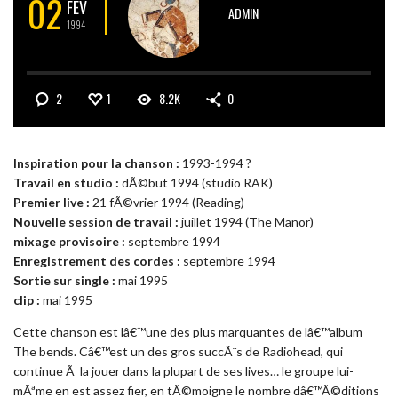
02
FÉV
ADMIN
1994
2
1
8.2K
0
Inspiration pour la chanson :
1993-1994 ?
Travail en studio :
dÃ©but 1994 (studio RAK)
Premier live :
21 fÃ©vrier 1994 (Reading)
Nouvelle session de travail :
juillet 1994 (The Manor)
mixage provisoire :
septembre 1994
Enregistrement des cordes :
septembre 1994
Sortie sur single :
mai 1995
clip :
mai 1995
Cette chanson est lâ€™une des plus marquantes de lâ€™album
The bends. Câ€™est un des gros succÃ¨s de Radiohead, qui
continue Ã la jouer dans la plupart de ses lives… le groupe lui-
mÃªme en est assez fier, en tÃ©moigne le nombre dâ€™Ã©ditions