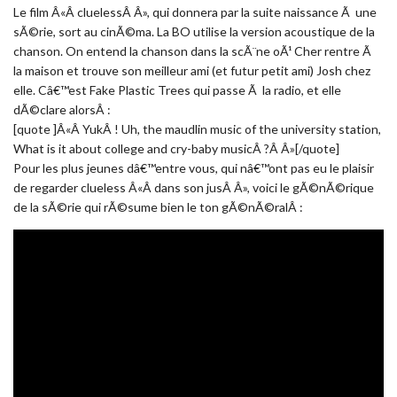
Le film Â«Â cluelessÂ Â», qui donnera par la suite naissance Ã une
sÃ©rie, sort au cinÃ©ma. La BO utilise la version acoustique de la
chanson. On entend la chanson dans la scÃ¨ne oÃ¹ Cher rentre Ã
la maison et trouve son meilleur ami (et futur petit ami) Josh chez
elle. Câ€™est Fake Plastic Trees qui passe Ã la radio, et elle
dÃ©clare alorsÂ :
[quote ]Â«Â YukÂ ! Uh, the maudlin music of the university station,
What is it about college and cry-baby musicÂ ?Â Â»[/quote]
Pour les plus jeunes dâ€™entre vous, qui nâ€™ont pas eu le plaisir
de regarder clueless Â«Â dans son jusÂ Â», voici le gÃ©nÃ©rique
de la sÃ©rie qui rÃ©sume bien le ton gÃ©nÃ©ralÂ :