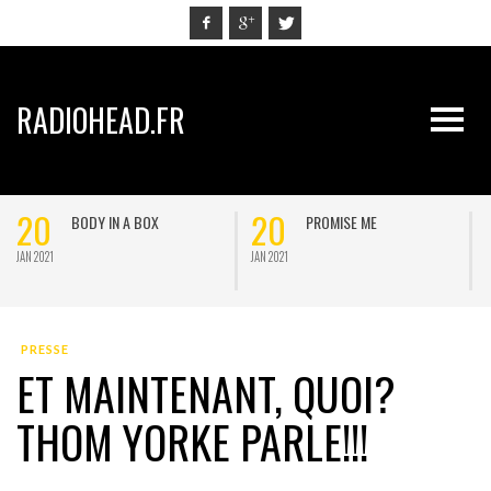
RADIOHEAD.FR
20
20
BODY IN A BOX
PROMISE ME
JAN 2021
JAN 2021
J
PRESSE
ET MAINTENANT, QUOI?
THOM YORKE PARLE!!!