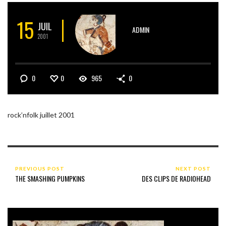
15
JUIL
ADMIN
2001
0
0
965
0
rock’nfolk juillet 2001
PREVIOUS POST
NEXT POST
THE SMASHING PUMPKINS
DES CLIPS DE RADIOHEAD