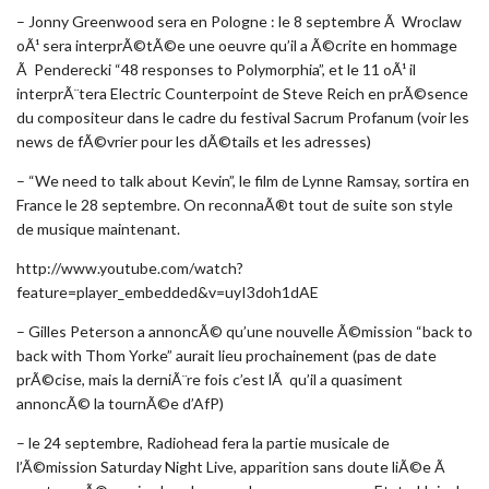
– Jonny Greenwood sera en Pologne : le 8 septembre Ã Wroclaw
oÃ¹ sera interprÃ©tÃ©e une oeuvre qu’il a Ã©crite en hommage
Ã Penderecki “48 responses to Polymorphia”, et le 11 oÃ¹ il
interprÃ¨tera Electric Counterpoint de Steve Reich en prÃ©sence
du compositeur dans le cadre du festival Sacrum Profanum (voir les
news de fÃ©vrier pour les dÃ©tails et les adresses)
– “We need to talk about Kevin”, le film de Lynne Ramsay, sortira en
France le 28 septembre. On reconnaÃ®t tout de suite son style
de musique maintenant.
http://www.youtube.com/watch?
feature=player_embedded&v=uyI3doh1dAE
– Gilles Peterson a annoncÃ© qu’une nouvelle Ã©mission “back to
back with Thom Yorke” aurait lieu prochainement (pas de date
prÃ©cise, mais la derniÃ¨re fois c’est lÃ qu’il a quasiment
annoncÃ© la tournÃ©e d’AfP)
– le 24 septembre, Radiohead fera la partie musicale de
l’Ã©mission Saturday Night Live, apparition sans doute liÃ©e Ã