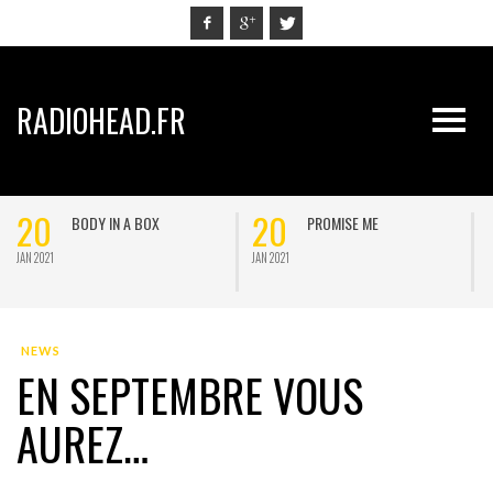
RADIOHEAD.FR
20
20
BODY IN A BOX
PROMISE ME
JAN 2021
JAN 2021
J
NEWS
EN SEPTEMBRE VOUS
AUREZ…