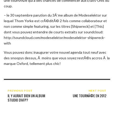
une tournÃ©e qui a des chances de commencer aux Etats-Unis du
coup.
– le 30 septembre parution du 3Ã¨me album de Modeselektor sur
lequel Thom Yorke est crÃ©ditÃ© 2 fois comme collaborateur et
non comme simple featuring, sur les titres {Shipwreck} et {This}
dont vous pouvez entendre de courts extraits sur soundcloud:
http://soundcloud.com/modeselektor/modeselektor-shipwreck-
with
Vous pouvez donc inaugurer votre nouvel agenda tout neuf avec
des snoopys dessus, Ã moins que vous soyez restÃ©s accros Ã la
marque Oxford, tellement plus chic!
PREVIOUS POST
NEXT POST
IL Y AURAIT BIEN UN ALBUM
UNE TOURNÃ©E EN 2012
STUDIO D'AFP?