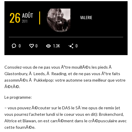
26
AOÛT
VALERIE
2011
0
0
1.3K
0
Consolez-vous de ne pas vous Ãªtre mouillÃ©s les pieds Ã
Glastonbury, Ã Leeds, Ã Reading, et de ne pas vous Ãªtre faits
assommÃ©s Ã Pukkelpop: votre automne sera meilleur que votre
Ã©tÃ©.
Le programme:
– vous pouvez Ã©couter sur le DAS le 5Ã¨me opus de remix (et
vous pourrez l’acheter lundi si le coeur vous en dit): Brokenchord,
Altrice et Blawan, on est carrÃ©ment dans le crÃ©pusculaire avec
cette fournÃ©e.