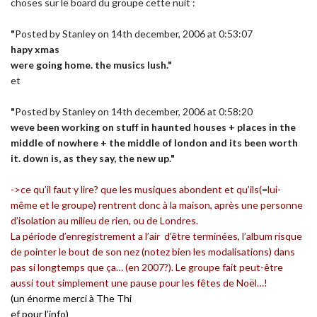
choses sur le board du groupe cette nuit :
"
Posted by Stanley on 14th december, 2006 at 0:53:07
hapy xmas
were going home. the musics lush."
et
"
Posted by Stanley on 14th december, 2006 at 0:58:20
weve been working on stuff in haunted houses + places in the
middle of nowhere + the middle of london and its been worth
it. down is, as they say, the new up."
->ce qu’il faut y lire? que les musiques abondent et qu’ils(=lui-
même et le groupe) rentrent donc à la maison, après une personne
d’isolation au milieu de rien, ou de Londres.
La période d’enregistrement a l’air d’être terminées, l’album risque
de pointer le bout de son nez
(notez bien les modalisations)
dans
pas si longtemps que ça… (en 2007?). Le groupe fait peut-être
aussi tout simplement une pause pour les fêtes de Noël…!
(un énorme merci à The Thi
ef pour l’info)