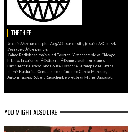
THETHIEF
Je dois Ãªtre un des plus Ã¢gÃ©s sur ce site, je suis nÃ© en 54.
J'essaye d'Ãªtre peintre.
J'aime Radiohead mais aussi Fourtet, l'Art ensemble of Chicago,
le fado, la cuisine mÃ©diterranÃ©enne, les iles grecques,
l'architecture arabo-andalouse, Lisbonne, le temps des Gitans
d'Emir Kusturica, Cent ans de solitude de Garcia Marquez,
Antoni Tapies, Robert Rauschenberg et Jean Michel Basquiat.
YOU MIGHT ALSO LIKE