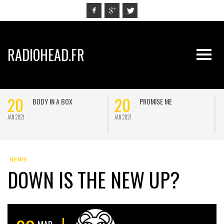
RADIOHEAD.FR
20
20
BODY IN A BOX
PROMISE ME
JAN 2021
JAN 2021
J
NEWS
DOWN IS THE NEW UP?