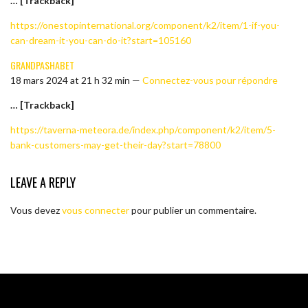
… [Trackback]
https://onestopinternational.org/component/k2/item/1-if-you-
can-dream-it-you-can-do-it?start=105160
GRANDPASHABET
18 mars 2024 at 21 h 32 min —
Connectez-vous pour répondre
… [Trackback]
https://taverna-meteora.de/index.php/component/k2/item/5-
bank-customers-may-get-their-day?start=78800
LEAVE A REPLY
Vous devez
vous connecter
pour publier un commentaire.