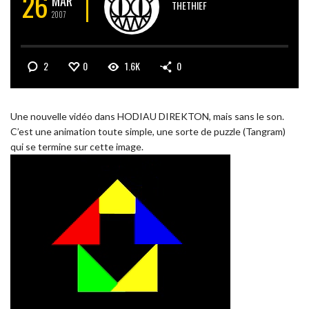
26
MAR
THETHIEF
2007
2
0
1.6K
0
Une nouvelle vidéo dans HODIAU DIREKTON, mais sans le son.
C’est une animation toute simple, une sorte de puzzle (Tangram)
qui se termine sur cette image.