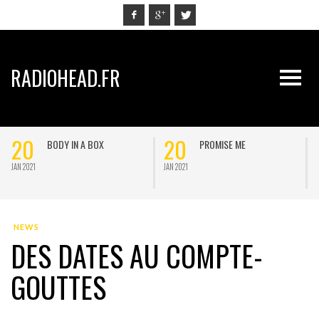
RADIOHEAD.FR
20
20
BODY IN A BOX
PROMISE ME
JAN 2021
JAN 2021
J
NEWS
DES DATES AU COMPTE-
GOUTTES