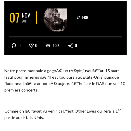
07
NOV
VALERIE
2011
0
0
1.3K
0
Notre porte-monnaie a gagnÃ© un rÃ©pit jusquâ€™au 15 mars…
(sauf pour milheres sâ€™il est toujours aux Etats-Unis) puisque
Radiohead nâ€™a annoncÃ© aujourdâ€™hui sur le DAS que ses 10
premiers concerts.
re
Comme on lâ€™avait vu venir, câ€™est Other Lives qui fera la 1
partie aux Etats-Unis.