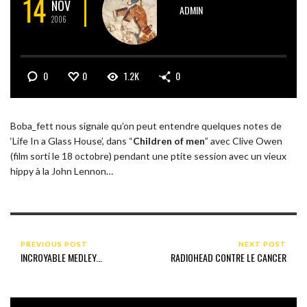
14
NOV
ADMIN
2006
0
0
1.2K
0
Boba_fett nous signale qu’on peut entendre quelques notes de
‘Life In a Glass House’, dans “
Children of men
” avec Clive Owen
(film sorti le 18 octobre) pendant une ptite session avec un vieux
hippy à la John Lennon…
PREVIOUS POST
NEXT POST
INCROYABLE MEDLEY...
RADIOHEAD CONTRE LE CANCER