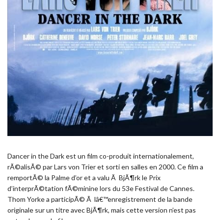
Dancer in the Dark est un film co-produit internationalement,
rÃ©alisÃ© par Lars von Trier et sorti en salles en 2000. Ce film a
remportÃ© la Palme d’or et a valu Ã BjÃ¶rk le Prix
d’interprÃ©tation fÃ©minine lors du 53e Festival de Cannes.
Thom Yorke a participÃ© Ã lâ€™enregistrement de la bande
originale sur un titre avec BjÃ¶rk, mais cette version n’est pas
entendue sur le film.