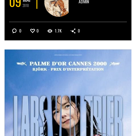
09
ADMIN
2010
0
0
1.7K
0