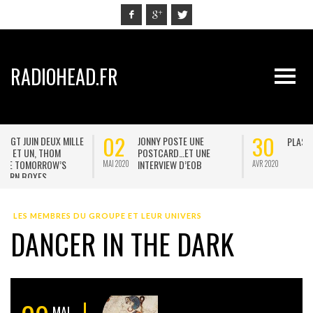
RADIOHEAD.FR
02
30
JONNY POSTE UNE
PLASTICINE FIGURES
POSTCARD…ET UNE
INTERVIEW D’EOB
MAI 2020
AVR 2020
J
LES MEMBRES DU GROUPE ET LEUR UNIVERS
DANCER IN THE DARK
MAI