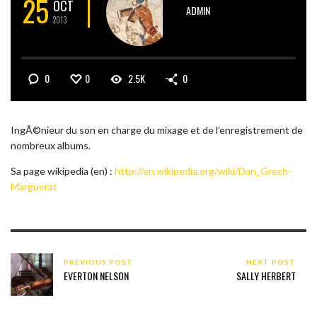
25
OCT
ADMIN
2013
0
0
2.5K
0
IngÃ©nieur du son en charge du mixage et de l’enregistrement de
nombreux albums.
Sa page wikipedia (en) :
http://en.wikipedia.org/wiki/Dan_Grech-
Marguerat
PREVIOUS POST
NEXT POST
EVERTON NELSON
SALLY HERBERT