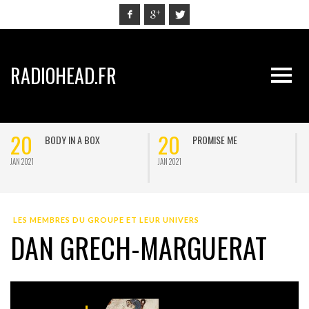
RADIOHEAD.FR
20
20
BODY IN A BOX
PROMISE ME
JAN 2021
JAN 2021
J
LES MEMBRES DU GROUPE ET LEUR UNIVERS
DAN GRECH-MARGUERAT