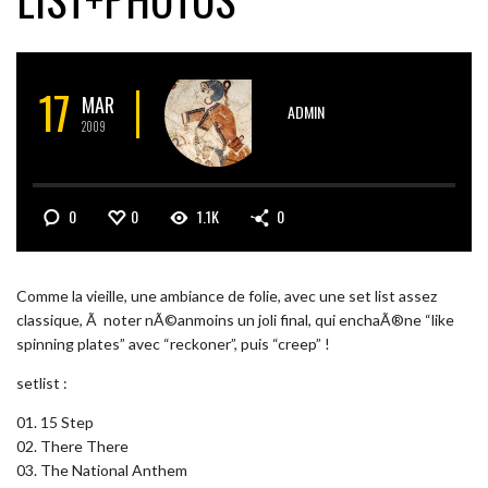
17
MAR
ADMIN
2009
0
0
1.1K
0
Comme la vieille, une ambiance de folie, avec une set list assez
classique, Ã noter nÃ©anmoins un joli final, qui enchaÃ®ne “like
spinning plates” avec “reckoner”, puis “creep” !
setlist :
01. 15 Step
02. There There
03. The National Anthem