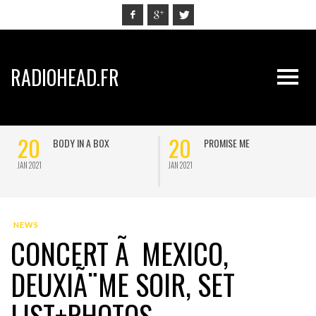
RADIOHEAD.FR
20
20
BODY IN A BOX
PROMISE ME
JAN 2021
JAN 2021
J
NEWS
CONCERT Ã MEXICO,
DEUXIÃ¨ME SOIR, SET
LIST+PHOTOS