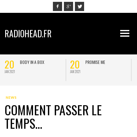
RADIOHEAD.FR
20
20
BODY IN A BOX
PROMISE ME
JAN 2021
JAN 2021
J
NEWS
COMMENT PASSER LE
TEMPS…