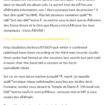
dans un deuxiÃ¨me album solo, ce qui est tout de mÃªme une
vÃ©ritable information, non ? Alors pourquoi tant de pression ? Il
faut dire quâ€™au NME, Ã§a fait plusieurs semaines quâ€™ils
nâ€™ont rien dâ€™autre Ã se mettre sous la dent que la rÃ©union
des Stone Roses et le titre que Muse a tricotÃ© pour les Jeux
olympiques : triste Ã©tÃ© !
http://www.nme.com/news/radiohead/64722
http://audioboo.fm/boos/873619-jack-white-s-confirmed-
radiohead-have-been-recording-at-his-third-man-records-studio-
thom-yorke-had-hinted-at-the-sessions-last-month-but-jack-told-
6-music-that-the-band-did-a-session-at-his-hq-in-
nashville#t=0m6s
Sur ce, on vous laisse mariner jusquâ€™Ã mardi : je rappelle
quâ€™un pique-nique radioheadien aura lieu aux Jardins de la
Fontaine, rendez-vous devant le Temple de Diane Ã 19h lundi soir.
Dâ€™autres raoÃ»ts sont prÃ©vus : envoyez-moi un MP si vous
voulez des dÃ©tails.