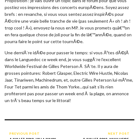
Proposition : je vais ouvrir un topic dans le forum pour que vous
postiez vos impressions des concerts europÃ©ens. Soyez assez
brefs : en revanche, si vous vous sentez assez inspirÃ©s pour
Ã©crire une vraie belle tranche de vie (pas seulement Â« oh ! ah !
trop cool ! Â»), envoyez-la nous en MP. Je vous promets quâ€™on
en fera quelque chose de joli pour la fin de lâ€™annÃ©e, quand on
pourra faire le point sur cette tournÃ©e.
Une derniÃ¨re idÃ©e pour passer le temps: si vous Ãªtes dÃ©jÃ
dans le Languedoc ce week end, je vous suggÃ¨re l’excellent
Worldwide Festival de Gilles Peterson Ã SÃ¨te. Il y aura de
grosses pointures: Robert Glasper, Electric Wire Hustle, Nicolas
Jaar, Tinariwen, Machinedrum, et, outre Gilles Peterson lui-mÃªme,
Four Tet parmi les amis de Thom Yorke…qui sait s’ils n’en
profiteront pas pour passer un week end Ã la plage, on annonce
un trÃ¨s beau temps sur le littoral!
PREVIOUS POST
NEXT POST