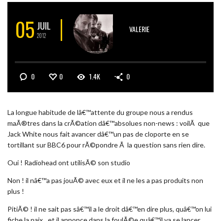
05
JUIL
VALERIE
2012
0
0
1.4K
0
La longue habitude de lâ€™attente du groupe nous a rendus
maÃ®tres dans la crÃ©ation dâ€™absolues non-news : voilÃ que
Jack White nous fait avancer dâ€™un pas de cloporte en se
tortillant sur BBC6 pour rÃ©pondre Ã la question sans rien dire.
Oui ! Radiohead ont utilisÃ© son studio
Non ! il nâ€™a pas jouÃ© avec eux et il ne les a pas produits non
plus !
PitiÃ© ! il ne sait pas sâ€™il a le droit dâ€™en dire plus, quâ€™on lui
fiche la paix…et il annonce dans la foulÃ©e quâ€™il va se lancer