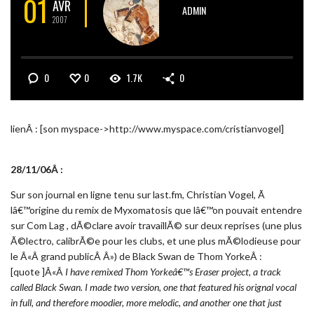
01
AVR
ADMIN
2007
0
0
1.7K
0
lienÂ : [son myspace->http://www.myspace.com/cristianvogel]
28/11/06Â :
Sur son journal en ligne tenu sur last.fm, Christian Vogel, Ã
lâ€™origine du remix de Myxomatosis que lâ€™on pouvait entendre
sur Com Lag , dÃ©clare avoir travaillÃ© sur deux reprises (une plus
Ã©lectro, calibrÃ©e pour les clubs, et une plus mÃ©lodieuse pour
le Â«Â grand publicÂ Â») de Black Swan de Thom YorkeÂ :
[quote ]Â«Â
I have remixed Thom Yorkeâ€™s Eraser project, a track
called Black Swan. I made two version, one that featured his orignal vocal
in full, and therefore moodier, more melodic, and another one that just