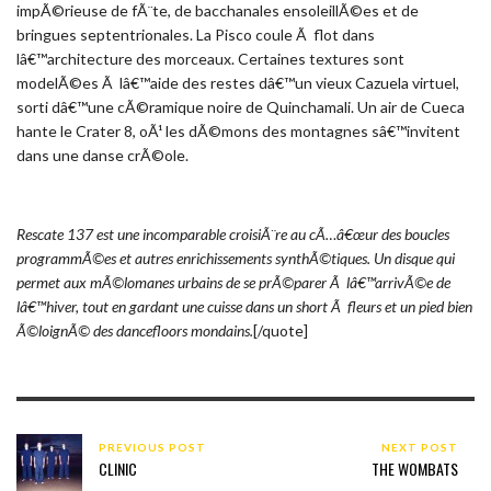
impÃ©rieuse de fÃ¨te, de bacchanales ensoleillÃ©es et de
bringues septentrionales. La Pisco coule Ã flot dans
lâ€™architecture des morceaux. Certaines textures sont
modelÃ©es Ã lâ€™aide des restes dâ€™un vieux Cazuela virtuel,
sorti dâ€™une cÃ©ramique noire de Quinchamali. Un air de Cueca
hante le Crater 8, oÃ¹ les dÃ©mons des montagnes sâ€™invitent
dans une danse crÃ©ole.
Rescate 137 est une incomparable croisiÃ¨re au cÃ…â€œur des boucles
programmÃ©es et autres enrichissements synthÃ©tiques. Un disque qui
permet aux mÃ©lomanes urbains de se prÃ©parer Ã lâ€™arrivÃ©e de
lâ€™hiver, tout en gardant une cuisse dans un short Ã fleurs et un pied bien
Ã©loignÃ© des dancefloors mondains.
[/quote]
PREVIOUS POST
NEXT POST
CLINIC
THE WOMBATS