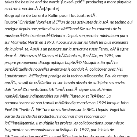
takes the bassline and the words ‘fucked upâ€™ producing a more playable
electronic version
.Â Â»[/quote]
Biographie de Lorento Rollin pour fluctuat.netÂ :
[quote ]
Christian Vogel est lâ€™un de ces activistes de la scÃ¨ne techno qui
navigue depuis une petite dizaine dâ€™annÃ©e sur les courants de la
musique Ã©lectronique dÃ©viante. Depuis son premier mini-album paru
sur Magnetic North en 1993, il bourlingue sur les labels les plus exigeants
de la planÃ¨te. AprÃ¨s un passage sur la structure russe Ferox, oÃ¹ il signe
deux Ã…â€œuvres fÃ©roces et hÃ©donistes, il crÃ©e, en 1994, son
propre groupement discographique baptisÃ© Mosquito. Sa quÃ¨te
perpÃ©tuelle de nouvelles aventures le conduit Ã collaborer avec Neil
Landstrumm, lâ€™enfant prodige de la techno Ã©cossaise. Peu de temps
aprÃ¨s, sa soif de crÃ©ation et son besoin absolu de satisfaire ses envies
dâ€™expÃ©rimentations lâ€™amÃ¨nent Ã signer des alchimies
numÃ©riques indispensables sur Mille Plateaux et TrÃ©sor. La
reconnaissance de son travail mÃ©thodique arrive en 1996 lorsque John
Peel lâ€™invite Ã lâ€™une de ses Sessions sur la BBC. Depuis, Vogel fait
partie du cercle des producteurs inconnus mais reconnus par
lâ€™intelligentsia. Il multiplie les projets, les collaborations, pour mieux
fragmenter sa reconnaissance artistique. En 1997, par le biais de
lâ€™organisation quâ€™il a montÃ©e dans le but de rassembler toutes ses