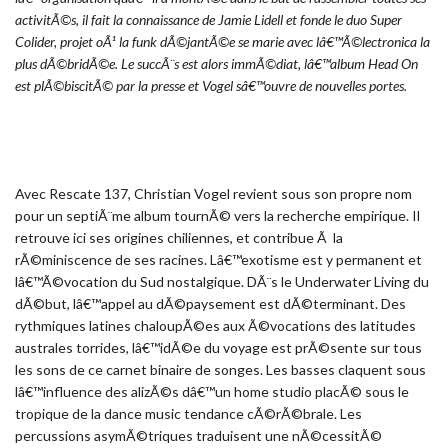
activitÃ©s, il fait la connaissance de Jamie Lidell et fonde le duo Super
Colider, projet oÃ¹ la funk dÃ©jantÃ©e se marie avec lâ€™Ã©lectronica la
plus dÃ©bridÃ©e. Le succÃ¨s est alors immÃ©diat, lâ€™album Head On
est plÃ©biscitÃ© par la presse et Vogel sâ€™ouvre de nouvelles portes.
Avec Rescate 137, Christian Vogel revient sous son propre nom
pour un septiÃ¨me album tournÃ© vers la recherche empirique. Il
retrouve ici ses origines chiliennes, et contribue Ã la
rÃ©miniscence de ses racines. Lâ€™exotisme est y permanent et
lâ€™Ã©vocation du Sud nostalgique. DÃ¨s le Underwater Living du
dÃ©but, lâ€™appel au dÃ©paysement est dÃ©terminant. Des
rythmiques latines chaloupÃ©es aux Ã©vocations des latitudes
australes torrides, lâ€™idÃ©e du voyage est prÃ©sente sur tous
les sons de ce carnet binaire de songes. Les basses claquent sous
lâ€™influence des alizÃ©s dâ€™un home studio placÃ© sous le
tropique de la dance music tendance cÃ©rÃ©brale. Les
percussions asymÃ©triques traduisent une nÃ©cessitÃ©