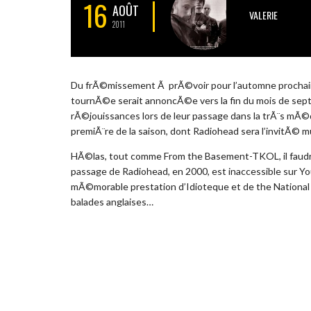
16
AOÛT
VALERIE
2011
Du frÃ©missement Ã prÃ©voir pour l’automne prochain
tournÃ©e serait annoncÃ©e vers la fin du mois de sep
rÃ©jouissances lors de leur passage dans la trÃ¨s mÃ
premiÃ¨re de la saison, dont Radiohead sera l’invitÃ© mu
HÃ©las, tout comme From the Basement-TKOL, il faudr
passage de Radiohead, en 2000, est inaccessible sur Y
mÃ©morable prestation d’Idioteque et de the National 
balades anglaises…