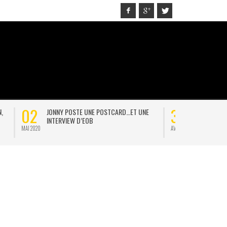
30
21
D…ET UNE
PLASTICINE FIGURES
ON
AVR 2020
JAN 2021