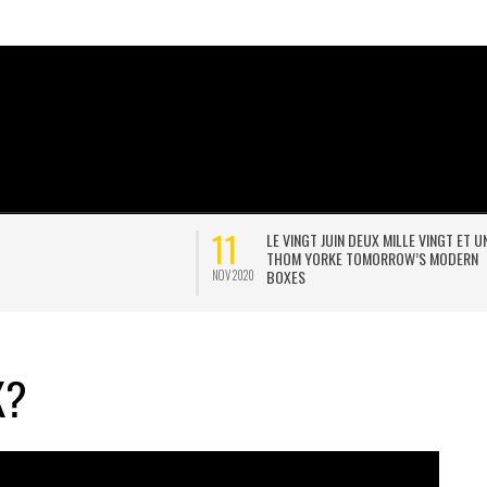
02
LE VINGT JUIN DEUX MILLE VINGT ET UN,
JONNY POSTE UNE POSTCAR
THOM YORKE TOMORROW’S MODERN
INTERVIEW D’EOB
BOXES
MAI 2020
K?