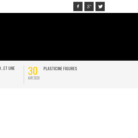
30
21
D…ET UNE
PLASTICINE FIGURES
ON
AVR 2020
JAN 2021