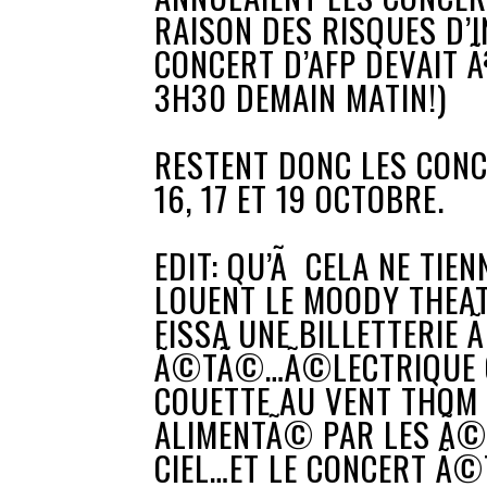
RAISON DES RISQUES D’
CONCERT D’AFP DEVAIT 
3H30 DEMAIN MATIN!)
RESTENT DONC LES CONC
16, 17 ET 19 OCTOBRE.
EDIT: QU’Ã CELA NE TIE
LOUENT LE MOODY THEAT
FISSA UNE BILLETTERIE 
Ã©TÃ©…Ã©LECTRIQUE CO
COUETTE AU VENT THOM
ALIMENTÃ© PAR LES Ã©
CIEL…ET LE CONCERT Ã©