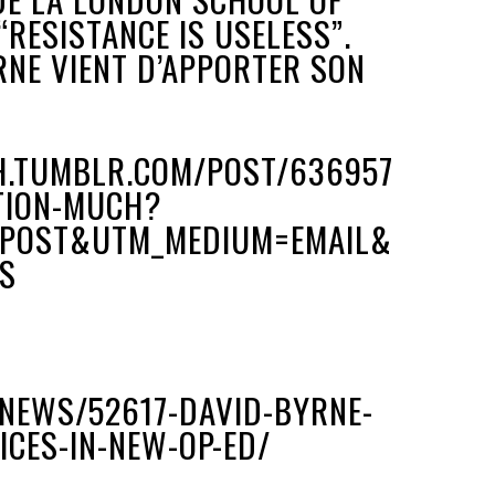
RESISTANCE IS USELESS”.
RNE VIENT D’APPORTER SON
H.TUMBLR.COM/POST/636957
TION-MUCH?
DPOST&UTM_MEDIUM=EMAIL&
S
/NEWS/52617-DAVID-BYRNE-
CES-IN-NEW-OP-ED/