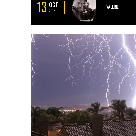
13
OCT
VALERIE
2013