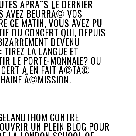
TES APRÃ¨S LE DERNIER
US AVEZ BEURRÃ© VOS
RE CE MATIN, VOUS AVEZ PU
TIE DU CONCERT QUI, DEPUIS
 BIZARREMENT DEVENU
 TIREZ LA LANGUE ET
IR LE PORTE-MONNAIE? OU
NCERT A EN FAIT Ã©TÃ©
HAINE Ã©MISSION.
IGELANDTHOM CONTRE
D’OUVRIR UN PLEIN BLOG POUR
DE LA LONDON SCHOOL OF