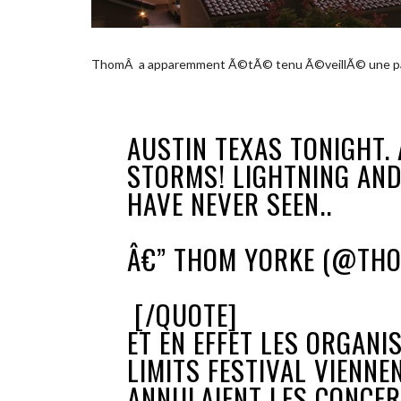
ThomÂ a apparemment Ã©tÃ© tenu Ã©veillÃ© une parti
AUSTIN TEXAS TONIGHT.
STORMS! LIGHTNING AND
HAVE NEVER SEEN..
Â€” THOM YORKE (@TH
[/QUOTE]
ET EN EFFET LES ORGANI
LIMITS FESTIVAL VIENNE
ANNULAIENT LES CONCER