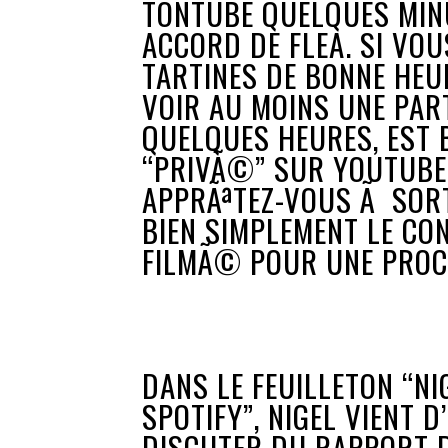
TONTUBE QUELQUES MINU
ACCORD DE FLEA. SI VO
TARTINES DE BONNE HEU
VOIR AU MOINS UNE PAR
QUELQUES HEURES, EST
“PRIVÃ©” SUR YOUTUBE:
APPRÃªTEZ-VOUS Ã SORT
BIEN SIMPLEMENT LE CO
FILMÃ© POUR UNE PROC
DANS LE FEUILLETON “N
SPOTIFY”, NIGEL VIENT 
DISCUTER DU RAPPORT 