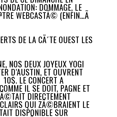
INONDATION: DOMMAGE, LE
ÃªTRE WEBCASTÃ© (ENFIN…Ã
ERTS DE LA CÃ´TE OUEST LES
NNE, NOS DEUX JOYEUX YOGI
ER D’AUSTIN, ET OUVRENT
Ã 10$. LE CONCERT A
MME IL SE DOIT, PAGNE ET
 Ã©TAIT DIRECTEMENT
CLAIRS QUI ZÃ©BRAIENT LE
TAIT DISPONIBLE SUR