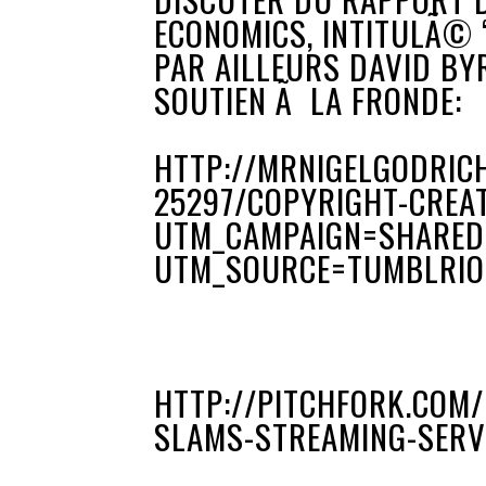
ECONOMICS, INTITULÃ© “
PAR AILLEURS DAVID BY
SOUTIEN Ã LA FRONDE:
HTTP://MRNIGELGODRIC
25297/COPYRIGHT-CREA
UTM_CAMPAIGN=SHARE
UTM_SOURCE=TUMBLRIO
HTTP://PITCHFORK.COM
SLAMS-STREAMING-SERVI