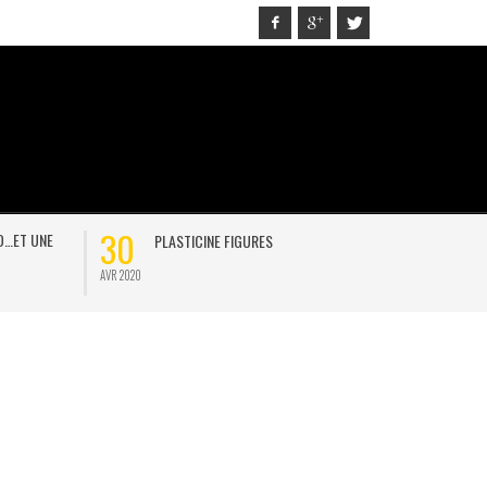
30
21
D…ET UNE
PLASTICINE FIGURES
ON
AVR 2020
JAN 2021