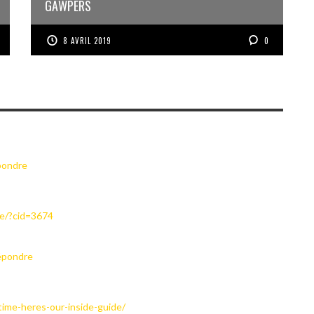
GAWPERS
8 AVRIL 2019
0
pondre
de/?cid=3674
épondre
ime-heres-our-inside-guide/