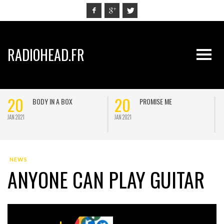
RADIOHEAD.FR
20
20
BODY IN A BOX
PROMISE ME
JAN 2021
JAN 2021
J
NEWS
ANYONE CAN PLAY GUITAR