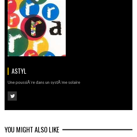
ASTYL
Une poussiÃ¨re dans un systÃ¨me solaire
YOU MIGHT ALSO LIKE