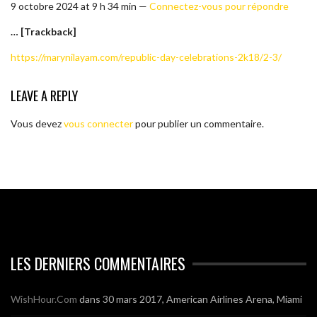
9 octobre 2024 at 9 h 34 min —
Connectez-vous pour répondre
… [Trackback]
https://marynilayam.com/republic-day-celebrations-2k18/2-3/
LEAVE A REPLY
Vous devez
vous connecter
pour publier un commentaire.
LES DERNIERS COMMENTAIRES
WishHour.Com
dans
30 mars 2017, American Airlines Arena, Miami