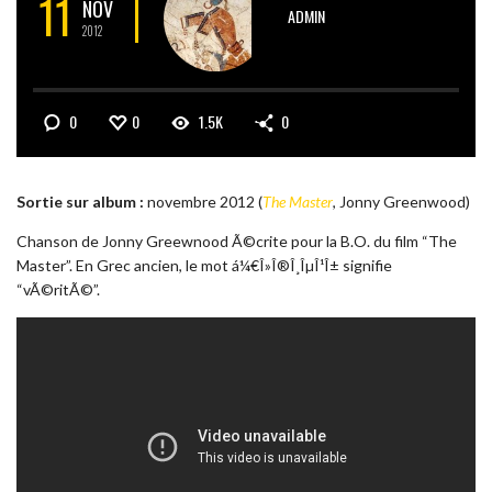
11
NOV
ADMIN
2012
0
0
1.5K
0
Sortie sur album :
novembre 2012 (
The Master
, Jonny Greenwood)
Chanson de Jonny Greewnood Ã©crite pour la B.O. du film “The
Master”. En Grec ancien, le mot á¼€Î»Î®Î¸ÎµÎ¹Î± signifie
“vÃ©ritÃ©”.