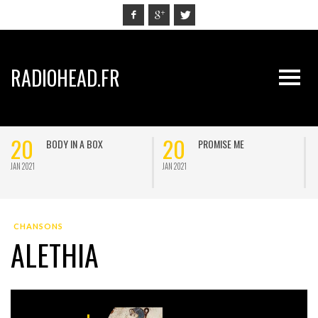
RADIOHEAD.FR
20
20
BODY IN A BOX
PROMISE ME
JAN 2021
JAN 2021
J
CHANSONS
ALETHIA