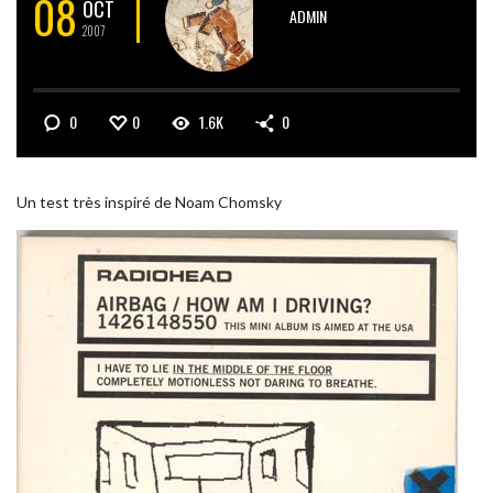
08
OCT
ADMIN
2007
0
0
1.6K
0
Un test très inspiré de Noam Chomsky