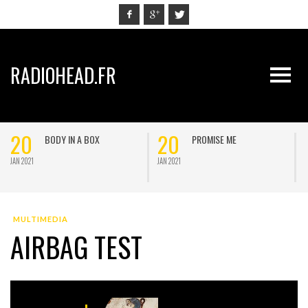
RADIOHEAD.FR
20
20
BODY IN A BOX
PROMISE ME
JAN 2021
JAN 2021
J
MULTIMEDIA
AIRBAG TEST