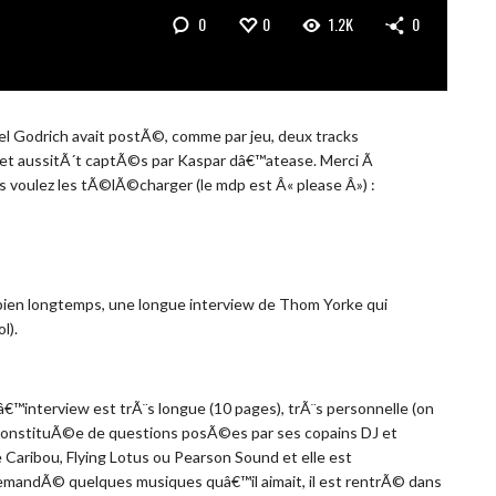
0
0
1.2K
0
el Godrich avait postÃ©, comme par jeu, deux tracks
et aussitÃ´t captÃ©s par Kaspar dâ€™atease. Merci Ã
s voulez les tÃ©lÃ©charger (le mdp est Â« please Â») :
bien longtemps, une longue interview de Thom Yorke qui
l).
, lâ€™interview est trÃ¨s longue (10 pages), trÃ¨s personnelle (on
ie constituÃ©e de questions posÃ©es par ses copains DJ et
aribou, Flying Lotus ou Pearson Sound et elle est
demandÃ© quelques musiques quâ€™il aimait, il est rentrÃ© dans