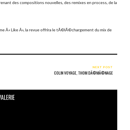
enant des compositions nouvelles, des remixes en process, de la
e Â« Like Â», la revue offrira le tÃ©lÃ©chargement du mix de
NEXT POST
COLIN VOYAGE, THOM DÃ©MÃ©NAGE
VALERIE