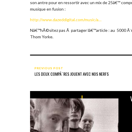
son antre pour en ressortir avec un mix de 25â€™ compr
musique en fusion :
http://www.dazeddigital.com/music/a…
Nâ€™hÃ©sitez pas Ã partager lâ€™article : au
5000 Ã¨m
Thom Yorke.
PREVIOUS POST
LES DEUX COMPÃ¨RES JOUENT AVEC NOS NERFS