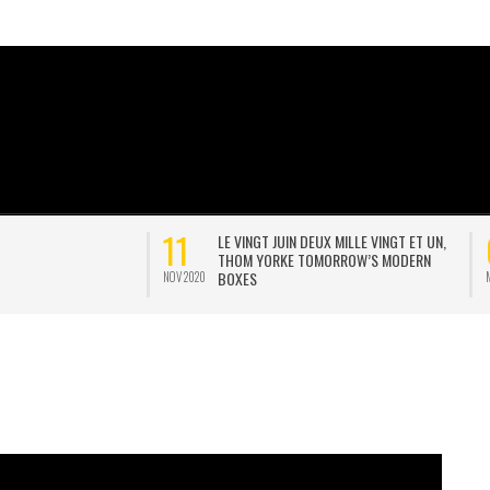
02
LE VINGT JUIN DEUX MILLE VINGT ET UN,
JONNY POSTE UNE POSTCAR
THOM YORKE TOMORROW’S MODERN
INTERVIEW D’EOB
BOXES
MAI 2020