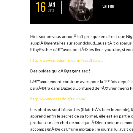
16
JAN
VALERIE
2013
Hier soir on vous annonÃ§ait presque en direct que Nig
supplÃ©mentaires sur soundcloud…aussitÃ´t disparus 
EthylEsther dâ€™avoir postÃ© les liens youtube, si vou
http://www.mediafire.com/?eza2fslaq…
Des bsides qui dÃ©gagent sec !
re
Lâ€™amusement continue avec, pour la 1
fois depuis 
paraÃ®tra dans Dazed&Confused de fÃ©vrier (merci Po
http://www.dazeddigital.com/
Les photos sont hilarantes (il fait trÃ¨s bien le zombie)
apprend enfin le secret de sa forme), elle est en part
producteurs en chef de musique Ã©lectronique comme C
accompagnÃ©e dâ€™une mixtape : le journal lui avait 