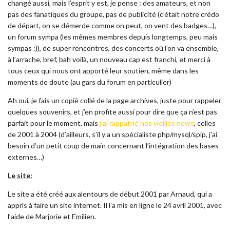
changé aussi, mais l’esprit y est, je pense : des amateurs, et non
pas des fanatiques du groupe, pas de publicité (c’était notre crédo
de départ, on se démerde comme on peut, on vent des badges…),
un forum sympa (les mêmes membres depuis longtemps, peu mais
sympas :)), de super rencontres, des concerts où l’on va ensemble,
à l’arrache, bref, bah voilà, un nouveau cap est franchi, et merci à
tous ceux qui nous ont apporté leur soutien, même dans les
moments de doute (au gars du forum en particulier)
Ah oui, je fais un copié collé de la page archives, juste pour rappeler
quelques souvenirs, et j’en profite aussi pour dire que ça n’est pas
parfait pour le moment, mais
j’ai rappatrié nos vieilles news
, celles
de 2001 à 2004 (d’ailleurs, s’il y a un spécialiste php/mysql/spip, j’ai
besoin d’un petit coup de main concernant l’intégration des bases
externes…)
Le site:
Le site a été créé aux alentours de début 2001 par Arnaud, qui a
appris à faire un site internet. Il l’a mis en ligne le 24 avril 2001, avec
l’aide de Marjorie et Emilien.