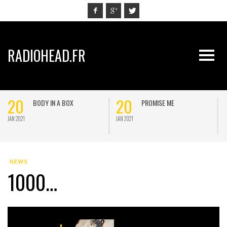
RADIOHEAD.FR
20
20
BODY IN A BOX
PROMISE ME
JAN 2021
JAN 2021
J
NEWS
1000…