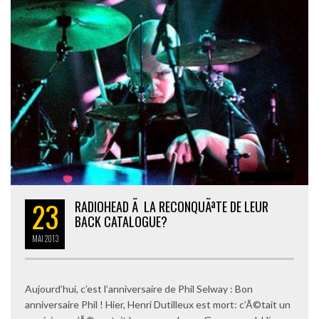
23
RADIOHEAD Ã LA RECONQUÃªTE DE LEUR
BACK CATALOGUE?
MAI
2013
Aujourd’hui, c’est l’anniversaire de Phil Selway : Bon
anniversaire Phil ! Hier, Henri Dutilleux est mort: c’Ã©tait un