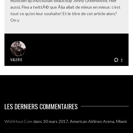
musicien qu’Ã©coutait beaucoup Jonny Greenwood. Hier
aussi, Flea a twittÃ© que Ã§a allait de mieux en mieux: c’est
tout ce qu’on leur souhaite! Et le titre de cet article alors?
On y
VALERIE
2
LES DERNIERS COMMENTAIRES
WishHour.Com
dans
30 mars 2017, American Airlines Arena, Miami