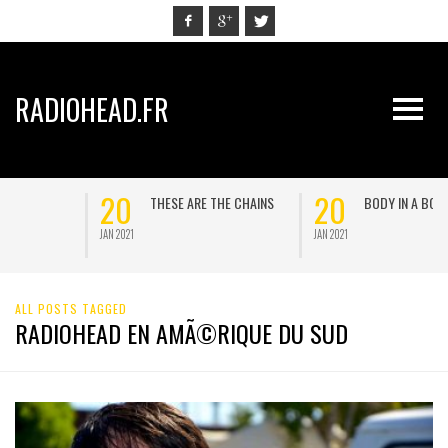
RADIOHEAD.FR
20
20
THE CHAINS
BODY IN A BOX
PROMISE ME
JAN 2021
JAN 2021
ALL POSTS TAGGED
RADIOHEAD EN AMÃ©RIQUE DU SUD