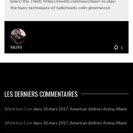
(merci the Thief): https://reverb.com/news/learn-to-play-
the-bass-techniques-of-radioheads-colin-greenwood
VALERIE
3
LES DERNIERS COMMENTAIRES
WishHour.Com
dans
30 mars 2017, American Airlines Arena, Miami
WishHour.Com
dans
30 mars 2017, American Airlines Arena, Miami