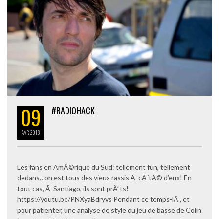
09
#RADIOHACK
AVR
2018
Les fans en AmÃ©rique du Sud: tellement fun, tellement
dedans…on est tous des vieux rassis Ã cÃ´tÃ© d’eux! En
tout cas, Ã Santiago, ils sont prÃªts!
https://youtu.be/PNXyaBdryvs Pendant ce temps-lÃ , et
pour patienter, une analyse de style du jeu de basse de Colin