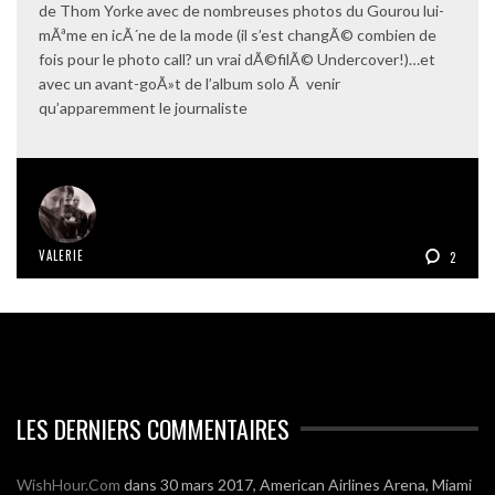
de Thom Yorke avec de nombreuses photos du Gourou lui-
mÃªme en icÃ´ne de la mode (il s’est changÃ© combien de
fois pour le photo call? un vrai dÃ©filÃ© Undercover!)…et
avec un avant-goÃ»t de l’album solo Ã venir
qu’apparemment le journaliste
VALERIE
2
LES DERNIERS COMMENTAIRES
WishHour.Com
dans
30 mars 2017, American Airlines Arena, Miami