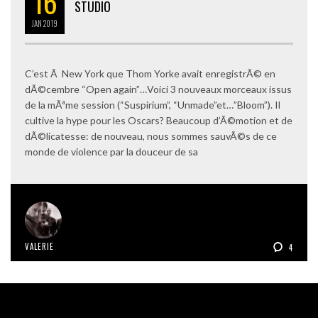
16
STUDIO
JAN
2019
C’est Ã New York que Thom Yorke avait enregistrÃ© en
dÃ©cembre “Open again”…Voici 3 nouveaux morceaux issus
de la mÃªme session (“Suspirium”, “Unmade”et…”Bloom”). Il
cultive la hype pour les Oscars? Beaucoup d’Ã©motion et de
dÃ©licatesse: de nouveau, nous sommes sauvÃ©s de ce
monde de violence par la douceur de sa
VALERIE
4