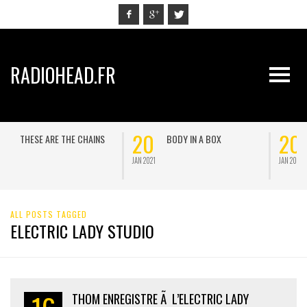
RADIOHEAD.FR
20
20
 THE CHAINS
BODY IN A BOX
PROMISE ME
JAN 2021
JAN 2021
ALL POSTS TAGGED
ELECTRIC LADY STUDIO
THOM ENREGISTRE Ã L’ELECTRIC LADY