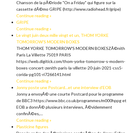
Chanson de la pÃ©riode "On a Friday" qui figure sur la
cassette dÃ©mo GRIPE (http://www.radiohead.fr/gripe)
Continue reading »
GRIPE
Continue reading »
Le vingt juin deux mille vingt et un, THOM YORKE
TOMORROW’S MODERN BOXES
THOM YORKE TOMORROW'S MODERN BOXESZÃ©nith
Paris La Villette 75019 PARIS
https://web.digitick.com/thom-yorke-tomorrow-s-modern-
boxes-concert-zenith-paris-la-villette-20-juin-2021-css5-
corida-pg101-ri7266141.html
Continue reading »
Jonny poste une Postcard…et une interview d’EOB
Jonny a envoyÃ© une courte Postcard pour le programme
de BBC3 https://www.bbc.co.uk/programmes/m000hppg et
EOB a donnÃ© plusieurs interviews, Ã©videmment
confinÃ©es,…
Continue reading »
Plasticine figures