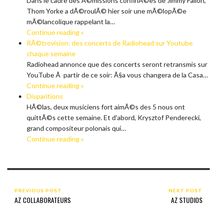
Dans le cadre des Ã©missions confinÃ©es de Jimmy Fallon,
Thom Yorke a dÃ©roulÃ© hier soir une mÃ©lopÃ©e
mÃ©lancolique rappelant la…
Continue reading »
RÃ©trovision: des concerts de Radiohead sur Youtube
chaque semaine
Radiohead annonce que des concerts seront retransmis sur
YouTube Ã partir de ce soir: Ã§a vous changera de la Casa…
Continue reading »
Disparitions
HÃ©las, deux musiciens fort aimÃ©s des 5 nous ont
quittÃ©s cette semaine. Et d'abord, Krysztof Penderecki,
grand compositeur polonais qui…
Continue reading »
PREVIOUS POST
NEXT POST
AZ COLLABORATEURS
AZ STUDIOS