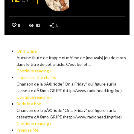
2014
0
83
0
On a Gripe
Aucune faute de frappe ni mÃªme de (mauvais) jeu de mots
dans le titre de cet article. C'est bel et…
Continue reading »
These are the chains
Chanson de la pÃ©riode "On a Friday" qui figure sur la
cassette dÃ©mo GRIPE (http://www.radiohead.fr/gripe)
Continue reading »
Body in a box
Chanson de la pÃ©riode "On a Friday" qui figure sur la
cassette dÃ©mo GRIPE (http://www.radiohead.fr/gripe)
Continue reading »
Promise Me